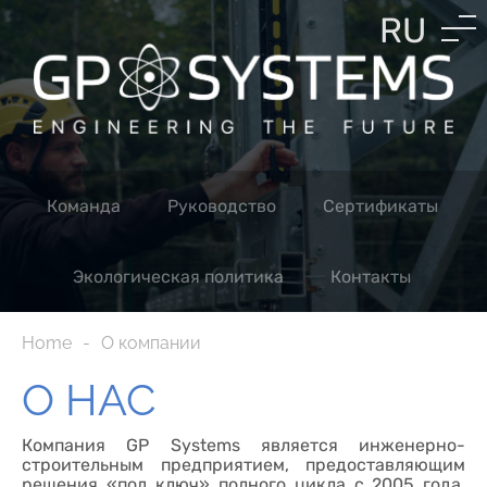
RU
EN
LV
Команда
Руководство
Сертификаты
Экологическая политика
Контакты
Home
О компании
О НАС
Компания GP Systems является инженерно-
строительным предприятием, предоставляющим
решения «под ключ» полного цикла с 2005 года,