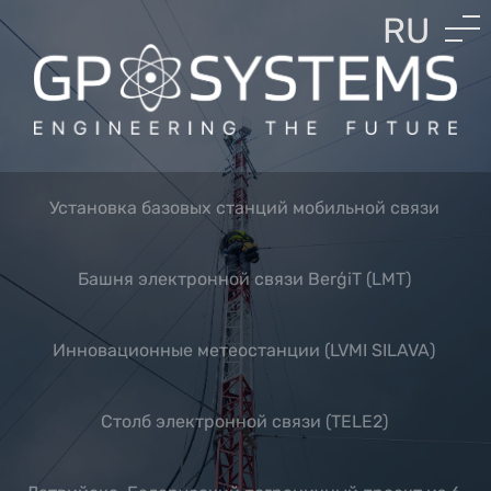
RU
EN
LV
Установка базовых станций мобильной связи
Башня электронной связи BerģiT (LMT)
Инновационные метеостанции (LVMI SILAVA)
Cтолб электронной связи (TELE2)