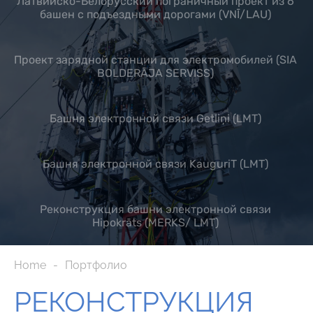
Латвийско-Белорусский пограничный проект из 6
башен с подъездными дорогами (VNĪ/LAU)
Проект зарядной станции для электромобилей (SIA
BOLDERĀJA SERVISS)
Башня электронной связи Getliņi (LMT)
Башня электронной связи KauguriT (LMT)
Реконструкция башни электронной связи
Hipokrāts (MERKS/ LMT)
Home
Портфолио
РЕКОНСТРУКЦИЯ