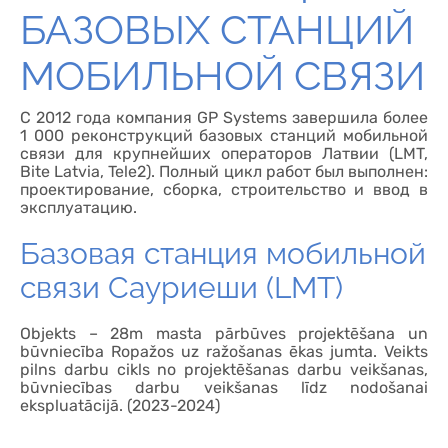
БАЗОВЫХ СТАНЦИЙ
МОБИЛЬНОЙ СВЯЗИ
С 2012 года компания GP Systems завершила более
1 000 реконструкций базовых станций мобильной
связи для крупнейших операторов Латвии (LMT,
Bite Latvia, Tele2). Полный цикл работ был выполнен:
проектирование, сборка, строительство и ввод в
эксплуатацию.
Базовая станция мобильной
связи Сауриеши (LMT)
Objekts – 28m masta pārbūves projektēšana un
būvniecība Ropažos uz ražošanas ēkas jumta. Veikts
pilns darbu cikls no projektēšanas darbu veikšanas,
būvniecības darbu veikšanas līdz nodošanai
ekspluatācijā. (2023-2024)