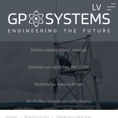
LV
EN
RU
Mobilo sakaru bāzes stacijas
Optiskie un vājstrāvu tīkli (LAN)
Radioreleju sakaru līnijas
Wi-Fi tīklu izveide un uzturēšana
Home
Pakalpojumi
Telekomunikācijas