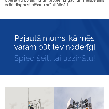
Operatīvu bojājumu un problēmu gadījumā iespējams
veikt diagnosticēšanu arī attālināti.
Pajautā mums, kā mēs
varam būt tev noderīgi
Spied šeit, lai uzzinātu!