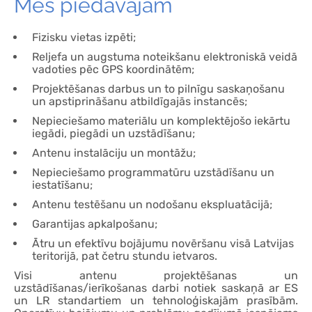
Mēs piedāvājam
Fizisku vietas izpēti;
Reljefa un augstuma noteikšanu elektroniskā veidā
vadoties pēc GPS koordinātēm;
Projektēšanas darbus un to pilnīgu saskaņošanu
un apstiprināšanu atbildīgajās instancēs;
Nepieciešamo materiālu un komplektējošo iekārtu
iegādi, piegādi un uzstādīšanu;
Antenu instalāciju un montāžu;
Nepieciešamo programmatūru uzstādīšanu un
iestatīšanu;
Antenu testēšanu un nodošanu ekspluatācijā;
Garantijas apkalpošanu;
Ātru un efektīvu bojājumu novēršanu visā Latvijas
teritorijā, pat četru stundu ietvaros.
Visi antenu projektēšanas un
uzstādīšanas/ierīkošanas darbi notiek saskaņā ar ES
un LR standartiem un tehnoloģiskajām prasībām.