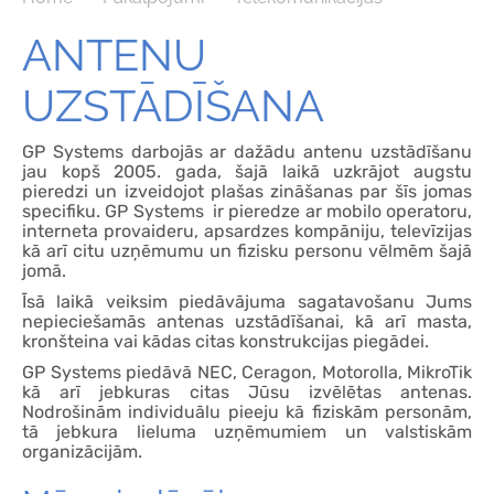
ANTENU
UZSTĀDĪŠANA
GP Systems darbojās ar dažādu antenu uzstādīšanu
jau kopš 2005. gada, šajā laikā uzkrājot augstu
pieredzi un izveidojot plašas zināšanas par šīs jomas
specifiku. GP Systems ir pieredze ar mobilo operatoru,
interneta provaideru, apsardzes kompāniju, televīzijas
kā arī citu uzņēmumu un fizisku personu vēlmēm šajā
jomā.
Īsā laikā veiksim piedāvājuma sagatavošanu Jums
nepieciešamās antenas uzstādīšanai, kā arī masta,
kronšteina vai kādas citas konstrukcijas piegādei.
GP Systems piedāvā NEC, Ceragon, Motorolla, MikroTik
kā arī jebkuras citas Jūsu izvēlētas antenas.
Nodrošinām individuālu pieeju kā fiziskām personām,
tā jebkura lieluma uzņēmumiem un valstiskām
organizācijām.