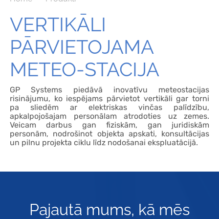
VERTIKĀLI
PĀRVIETOJAMA
METEO-STACIJA
GP Systems piedāvā inovatīvu meteostacijas
risinājumu, ko iespējams pārvietot vertikāli gar torni
pa sliedēm ar elektriskas vinčas palīdzību,
apkalpojošajam personālam atrodoties uz zemes.
Veicam darbus gan fiziskām, gan juridiskām
personām, nodrošinot objekta apskati, konsultācijas
un pilnu projekta ciklu līdz nodošanai ekspluatācijā.
Pajautā mums, kā mēs