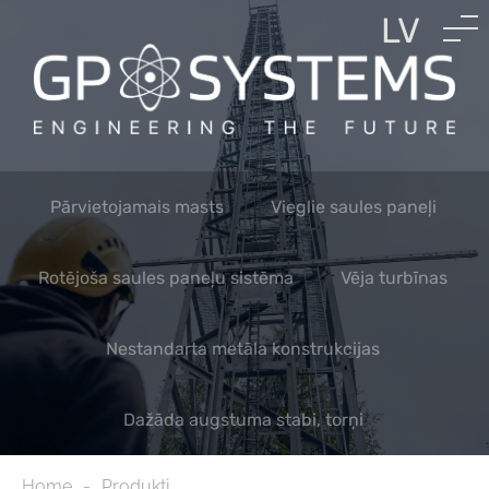
LV
EN
RU
Pārvietojamais masts
Vieglie saules paneļi
Rotējoša saules paneļu sistēma
Vēja turbīnas
Nestandarta metāla konstrukcijas
Dažāda augstuma stabi, torņi
Home
Produkti