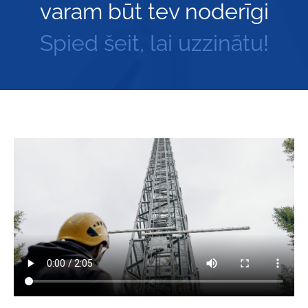
varam būt tev noderīgi
Spied šeit, lai uzzinātu!